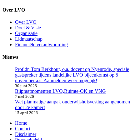
Over LVO
Over LVO
Doel & Visie
Organisatie
Lidmaatschap
Financiële verantwoording
Nieuws
Prof.dr. Tom Berkhout, o.a. docent op Nyenrode, speciale
gastspreker tijdens landelijke LVO bijeenkomst op 5
november a.s. Aanmelden weer mogelijk!
30 juni 2026
Bijpraatmomenten LVO,Ruimte-OK en VNG
7 mei 2026
Wet planmatige aanpak onderwijshuisvesting aangenomen
door 2e kamer!
15 april 2026
Home
Contact
Disclaimer
Privacybeleid