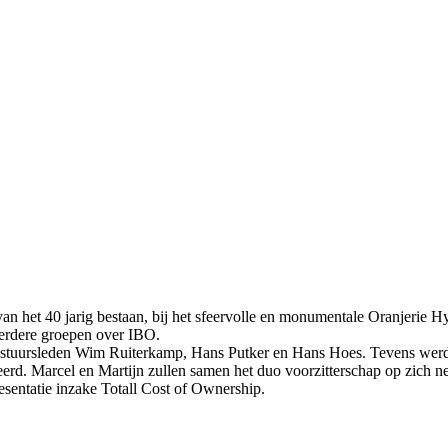
e van het 40 jarig bestaan, bij het sfeervolle en monumentale Oranjeri
erdere groepen over IBO.
bestuursleden Wim Ruiterkamp, Hans Putker en Hans Hoes. Tevens we
eerd. Marcel en Martijn zullen samen het duo voorzitterschap op zich 
resentatie inzake Totall Cost of Ownership.