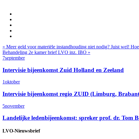
Bericht
« Meer geld voor materiële instandhouding niet nodig? Juist wel! Hoe
Behandeling 2e kamer brief LVO inz. IBO »
navigatie
7
september
Intervisie bijeenkomst Zuid Holland en Zeeland
1
oktober
Intervisie bijeenkomst regio ZUID (Limburg, Braban
5
november
Landelijke ledenbijeenkomst: spreker prof. dr. Tom 
LVO-Nieuwsbrief