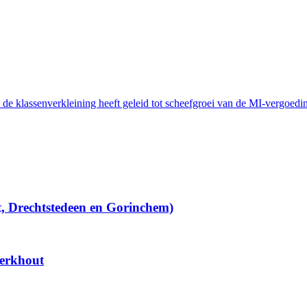
 de klassenverkleining heeft geleid tot scheefgroei van de MI-vergoedi
t, Drechtstedeen en Gorinchem)
Berkhout