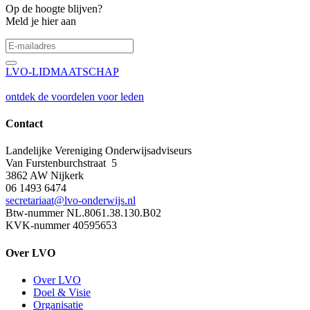
Op de hoogte blijven?
Meld je hier aan
LVO-LIDMAATSCHAP
ontdek de voordelen voor leden
Contact
Landelijke Vereniging Onderwijsadviseurs
Van Furstenburchstraat 5
3862 AW Nijkerk
06 1493 6474
secretariaat@lvo-onderwijs.nl
Btw-nummer NL.8061.38.130.B02
KVK-nummer 40595653
Over LVO
Over LVO
Doel & Visie
Organisatie